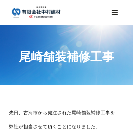
Skip
to
Toggle
content
Naviga
HOME
尾崎舗装補修工事
事業内容
施工事例
会社案内
お知らせ
先日、古河市から発注された尾崎舗装補修工事を
弊社が担当させて頂くことになりました。
採用情報