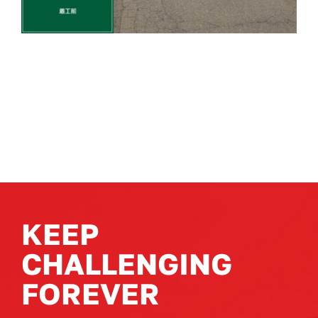
KEEP
CHALLENGING
FOREVER