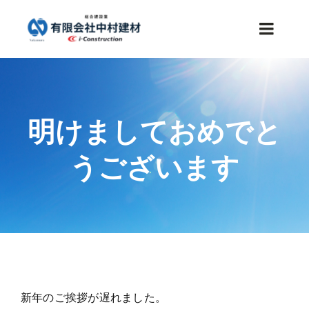
Skip
to
Toggle
content
Naviga
HOME
明けましておめでと
事業内容
うございます
施工事例
会社案内
お知らせ
新年のご挨拶が遅れました。
採用情報