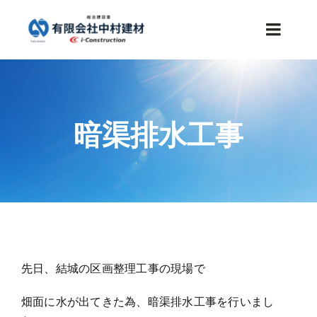
Skip
to
Toggle
content
Naviga
HOME
暗渠排水工事
事業内容
施工事例
会社案内
お知らせ
先日、結城の区画整理工事の現場で
畑面に水が出てきた為、暗渠排水工事を行いまし
採用情報