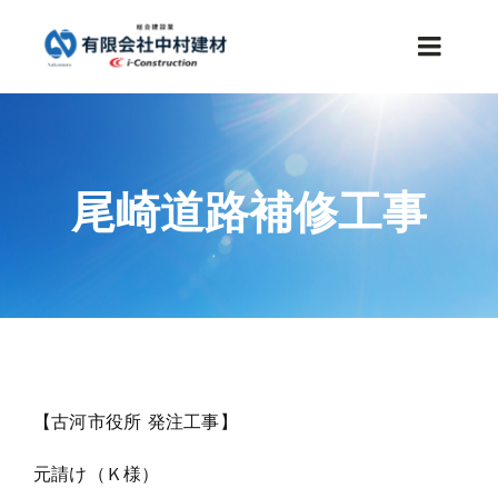
Skip
to
Toggle
content
Naviga
HOME
尾崎道路補修工事
事業内容
施工事例
会社案内
お知らせ
【古河市役所 発注工事】
元請け（Ｋ様）
採用情報