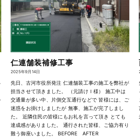
仁連舗装補修工事
2025年9月14日
い
先日、古河市役所発注 仁連舗装工事の施工を弊社が
担当させて頂きました。 （元請けＩ様） 施工中は
か
交通量が多い中、片側交互通行などで 皆様には、ご
迷惑をお掛けしましたが 無事、施工が完了しまし
た。 近隣住民の皆様にもお礼を言って頂き とても
達成感がありました。 通行された皆様、ご協力有り
難う御座いました。 BEFORE AFTER